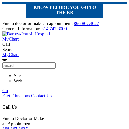
KNOW BEFORE YOU GO TO
THE ER
Find a doctor or make an appointment:
866.867.3627
General Information:
314.747.3000
MyChart
Call
Search
MyChart
Site
Web
Go
Get Directions
Contact Us
Call Us
Find a Doctor or Make
an Appointment
866.867.3627