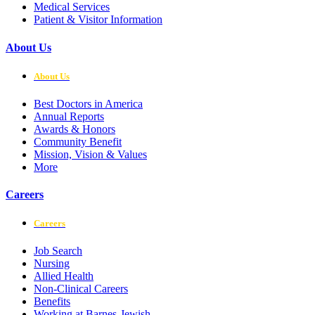
Medical Services
Patient & Visitor Information
About Us
About Us
Best Doctors in America
Annual Reports
Awards & Honors
Community Benefit
Mission, Vision & Values
More
Careers
Careers
Job Search
Nursing
Allied Health
Non-Clinical Careers
Benefits
Working at Barnes-Jewish