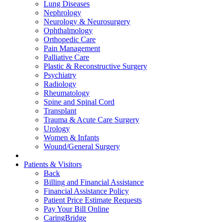
Lung Diseases
Nephrology
Neurology & Neurosurgery
Ophthalmology
Orthopedic Care
Pain Management
Palliative Care
Plastic & Reconstructive Surgery
Psychiatry
Radiology
Rheumatology
Spine and Spinal Cord
Transplant
Trauma & Acute Care Surgery
Urology
Women & Infants
Wound/General Surgery
Patients & Visitors
Back
Billing and Financial Assistance
Financial Assistance Policy
Patient Price Estimate Requests
Pay Your Bill Online
CaringBridge