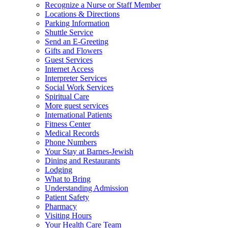
Recognize a Nurse or Staff Member
Locations & Directions
Parking Information
Shuttle Service
Send an E-Greeting
Gifts and Flowers
Guest Services
Internet Access
Interpreter Services
Social Work Services
Spiritual Care
More guest services
International Patients
Fitness Center
Medical Records
Phone Numbers
Your Stay at Barnes-Jewish
Dining and Restaurants
Lodging
What to Bring
Understanding Admission
Patient Safety
Pharmacy
Visiting Hours
Your Health Care Team