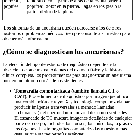
femoral y
femoral) o en la parte de atrás de la rodilla (arteria
poplítea
poplítea), dolor en la pierna, llagas en los pies o la
parte inferior de la pierna
Los síntomas de un aneurisma pueden parecerse a los de otros
trastornos o problemas médicos. Siempre consulte a su médico para
obtener más información.
¿Cómo se diagnostican los aneurismas?
La elección del tipo de estudio de diagnóstico depende de la
ubicación del aneurisma. Además del examen físico y la historia
clínica completa, los procedimientos para diagnosticar un aneurisma
pueden incluir uno o más de los siguientes:
Tomografía computarizada (también llamada CT o
CAT).
Procedimiento de diagnóstico por imagen que utiliza
una combinación de rayos X y tecnología computarizada para
producir imágenes transversales (a menudo llamadas
"rebanadas") del cuerpo, tanto horizontales como verticales.
El escaneado de TC muestra imágenes detalladas de cualquier
parte del cuerpo, incluidos los huesos, los músculos, la grasa y
los órganos. Las tomografías computarizadas muestran más
detalles que las radiografías estándar.