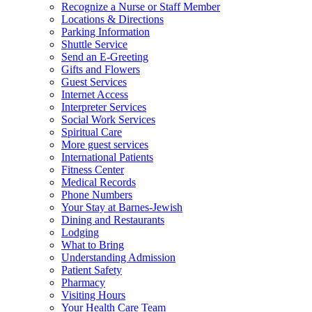
Recognize a Nurse or Staff Member
Locations & Directions
Parking Information
Shuttle Service
Send an E-Greeting
Gifts and Flowers
Guest Services
Internet Access
Interpreter Services
Social Work Services
Spiritual Care
More guest services
International Patients
Fitness Center
Medical Records
Phone Numbers
Your Stay at Barnes-Jewish
Dining and Restaurants
Lodging
What to Bring
Understanding Admission
Patient Safety
Pharmacy
Visiting Hours
Your Health Care Team