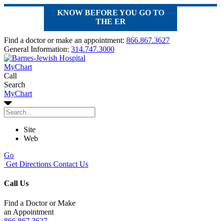
KNOW BEFORE YOU GO TO
THE ER
Find a doctor or make an appointment:
866.867.3627
General Information:
314.747.3000
MyChart
Call
Search
MyChart
Site
Web
Go
Get Directions
Contact Us
Call Us
Find a Doctor or Make
an Appointment
866.867.3627