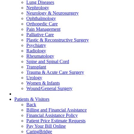
Lung Diseases
Nephrology
Neurology & Neurosurgery
Ophthalmology
Orthopedic Care
Pain Management
Palliative Care
Plastic & Reconstructive Surgery
Psychiatry
Radiology
Rheumatology
Spine and Spinal Cord
Transplant
Trauma & Acute Care Surgery
Urology
Women & Infants
Wound/General Surgery
Patients & Visitors
Back
Billing and Financial Assistance
Financial Assistance Policy
Patient Price Estimate Requests
Pay Your Bill Online
CaringBridge