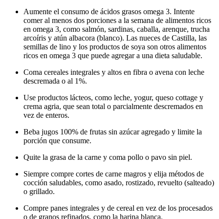
Aumente el consumo de ácidos grasos omega 3. Intente
comer al menos dos porciones a la semana de alimentos ricos
en omega 3, como salmón, sardinas, caballa, arenque, trucha
arcoíris y atún albacora (blanco). Las nueces de Castilla, las
semillas de lino y los productos de soya son otros alimentos
ricos en omega 3 que puede agregar a una dieta saludable.
Coma cereales integrales y altos en fibra o avena con leche
descremada o al 1%.
Use productos lácteos, como leche, yogur, queso cottage y
crema agria, que sean total o parcialmente descremados en
vez de enteros.
Beba jugos 100% de frutas sin azúcar agregado y limite la
porción que consume.
Quite la grasa de la carne y coma pollo o pavo sin piel.
Siempre compre cortes de carne magros y elija métodos de
cocción saludables, como asado, rostizado, revuelto (salteado)
o grillado.
Compre panes integrales y de cereal en vez de los procesados
o de granos refinados, como la harina blanca.