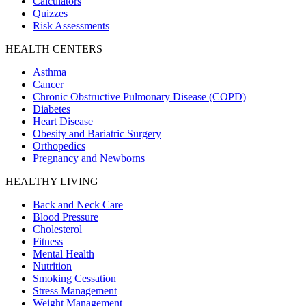
Calculators
Quizzes
Risk Assessments
HEALTH CENTERS
Asthma
Cancer
Chronic Obstructive Pulmonary Disease (COPD)
Diabetes
Heart Disease
Obesity and Bariatric Surgery
Orthopedics
Pregnancy and Newborns
HEALTHY LIVING
Back and Neck Care
Blood Pressure
Cholesterol
Fitness
Mental Health
Nutrition
Smoking Cessation
Stress Management
Weight Management