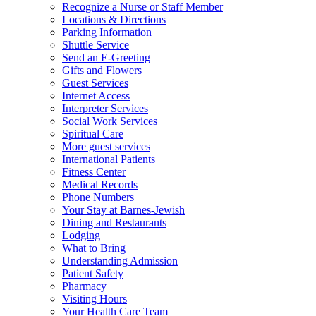
Recognize a Nurse or Staff Member
Locations & Directions
Parking Information
Shuttle Service
Send an E-Greeting
Gifts and Flowers
Guest Services
Internet Access
Interpreter Services
Social Work Services
Spiritual Care
More guest services
International Patients
Fitness Center
Medical Records
Phone Numbers
Your Stay at Barnes-Jewish
Dining and Restaurants
Lodging
What to Bring
Understanding Admission
Patient Safety
Pharmacy
Visiting Hours
Your Health Care Team