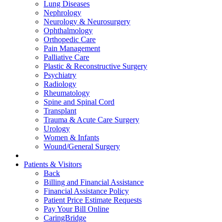
Lung Diseases
Nephrology
Neurology & Neurosurgery
Ophthalmology
Orthopedic Care
Pain Management
Palliative Care
Plastic & Reconstructive Surgery
Psychiatry
Radiology
Rheumatology
Spine and Spinal Cord
Transplant
Trauma & Acute Care Surgery
Urology
Women & Infants
Wound/General Surgery
Patients & Visitors
Back
Billing and Financial Assistance
Financial Assistance Policy
Patient Price Estimate Requests
Pay Your Bill Online
CaringBridge