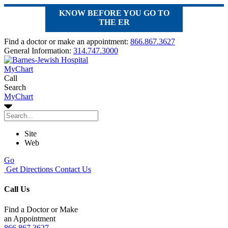
KNOW BEFORE YOU GO TO
THE ER
Find a doctor or make an appointment:
866.867.3627
General Information:
314.747.3000
MyChart
Call
Search
MyChart
Site
Web
Go
Get Directions
Contact Us
Call Us
Find a Doctor or Make
an Appointment
866.867.3627