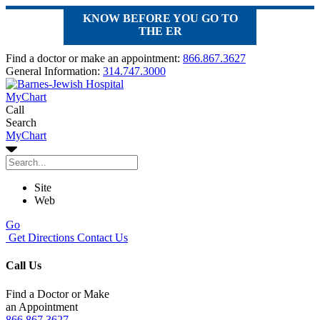
KNOW BEFORE YOU GO TO
THE ER
Find a doctor or make an appointment:
866.867.3627
General Information:
314.747.3000
MyChart
Call
Search
MyChart
Site
Web
Go
Get Directions
Contact Us
Call Us
Find a Doctor or Make
an Appointment
866.867.3627