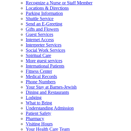
Recognize a Nurse or Staff Member
Locations & Directions
Parking Information
Shuttle Service
Send an E-Greeting
Gifts and Flowers
Guest Services
Internet Access
Interpreter Services
Social Work Services
Spiritual Care
More guest services
International Patients
Fitness Center
Medical Records
Phone Numbers
Your Stay at Barnes-Jewish
Dining and Restaurants
Lodging
What to Bring
Understanding Admission
Patient Safety
Pharmacy
Visiting Hours
Your Health Care Team