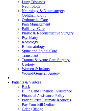
Lung Diseases
Nephrology
Neurology & Neurosurgery
Ophthalmology
Orthopedic Care
Pain Management
Palliative Care
Plastic & Reconstructive Surgery
Psychiatry
Radiology
Rheumatology
Spine and Spinal Cord
Transplant
Trauma & Acute Care Surgery
Urology
Women & Infants
Wound/General Surgery
Patients & Visitors
Back
Billing and Financial Assistance
Financial Assistance Policy
Patient Price Estimate Requests
Pay Your Bill Online
CaringBridge