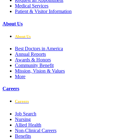
Request an Appointment
Medical Services
Patient & Visitor Information
About Us
About Us
Best Doctors in America
Annual Reports
Awards & Honors
Community Benefit
Mission, Vision & Values
More
Careers
Careers
Job Search
Nursing
Allied Health
Non-Clinical Careers
Benefits