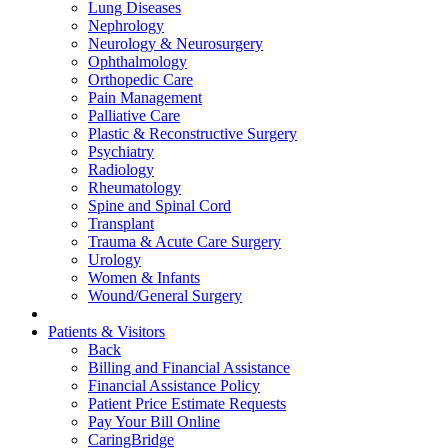
Lung Diseases
Nephrology
Neurology & Neurosurgery
Ophthalmology
Orthopedic Care
Pain Management
Palliative Care
Plastic & Reconstructive Surgery
Psychiatry
Radiology
Rheumatology
Spine and Spinal Cord
Transplant
Trauma & Acute Care Surgery
Urology
Women & Infants
Wound/General Surgery
Patients & Visitors
Back
Billing and Financial Assistance
Financial Assistance Policy
Patient Price Estimate Requests
Pay Your Bill Online
CaringBridge