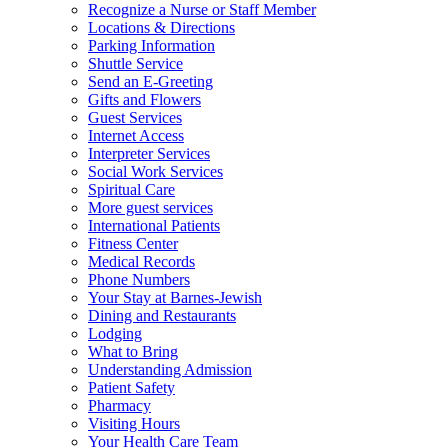
Recognize a Nurse or Staff Member
Locations & Directions
Parking Information
Shuttle Service
Send an E-Greeting
Gifts and Flowers
Guest Services
Internet Access
Interpreter Services
Social Work Services
Spiritual Care
More guest services
International Patients
Fitness Center
Medical Records
Phone Numbers
Your Stay at Barnes-Jewish
Dining and Restaurants
Lodging
What to Bring
Understanding Admission
Patient Safety
Pharmacy
Visiting Hours
Your Health Care Team