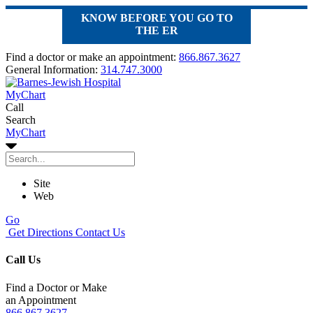
KNOW BEFORE YOU GO TO
THE ER
Find a doctor or make an appointment:
866.867.3627
General Information:
314.747.3000
MyChart
Call
Search
MyChart
Site
Web
Go
Get Directions
Contact Us
Call Us
Find a Doctor or Make
an Appointment
866.867.3627