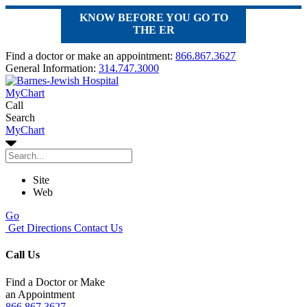
KNOW BEFORE YOU GO TO
THE ER
Find a doctor or make an appointment:
866.867.3627
General Information:
314.747.3000
MyChart
Call
Search
MyChart
Site
Web
Go
Get Directions
Contact Us
Call Us
Find a Doctor or Make
an Appointment
866.867.3627