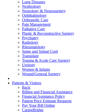
Lung Diseases
Nephrology
Neurology & Neurosurgery
Ophthalmology
Orthopedic Care
Pain Management
Palliative Care
Plastic & Reconstructive Surgery
Psychiatry
Radiology
Rheumatology
Spine and Spinal Cord
Transplant
Trauma & Acute Care Surgery
Urology
Women & Infants
Wound/General Surgery
Patients & Visitors
Back
Billing and Financial Assistance
Financial Assistance Policy
Patient Price Estimate Requests
Pay Your Bill Online
CaringBridge