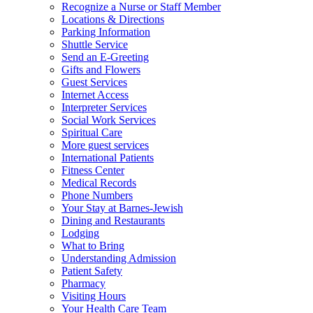
Recognize a Nurse or Staff Member
Locations & Directions
Parking Information
Shuttle Service
Send an E-Greeting
Gifts and Flowers
Guest Services
Internet Access
Interpreter Services
Social Work Services
Spiritual Care
More guest services
International Patients
Fitness Center
Medical Records
Phone Numbers
Your Stay at Barnes-Jewish
Dining and Restaurants
Lodging
What to Bring
Understanding Admission
Patient Safety
Pharmacy
Visiting Hours
Your Health Care Team