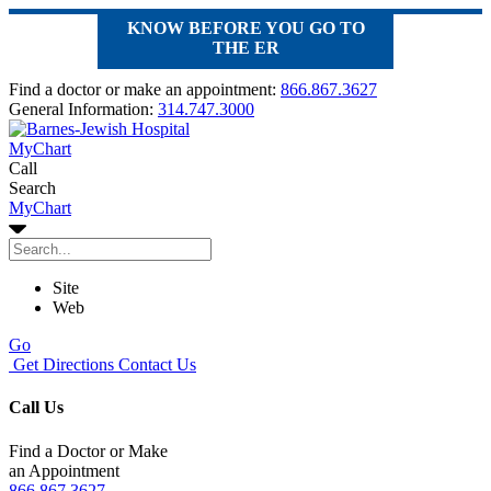
KNOW BEFORE YOU GO TO
THE ER
Find a doctor or make an appointment:
866.867.3627
General Information:
314.747.3000
MyChart
Call
Search
MyChart
Site
Web
Go
Get Directions
Contact Us
Call Us
Find a Doctor or Make
an Appointment
866.867.3627