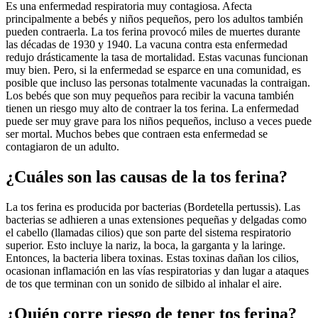
Es una enfermedad respiratoria muy contagiosa. Afecta
principalmente a bebés y niños pequeños, pero los adultos también
pueden contraerla. La tos ferina provocó miles de muertes durante
las décadas de 1930 y 1940. La vacuna contra esta enfermedad
redujo drásticamente la tasa de mortalidad. Estas vacunas funcionan
muy bien. Pero, si la enfermedad se esparce en una comunidad, es
posible que incluso las personas totalmente vacunadas la contraigan.
Los bebés que son muy pequeños para recibir la vacuna también
tienen un riesgo muy alto de contraer la tos ferina. La enfermedad
puede ser muy grave para los niños pequeños, incluso a veces puede
ser mortal. Muchos bebes que contraen esta enfermedad se
contagiaron de un adulto.
¿Cuáles son las causas de la tos ferina?
La tos ferina es producida por bacterias (Bordetella pertussis). Las
bacterias se adhieren a unas extensiones pequeñas y delgadas como
el cabello (llamadas cilios) que son parte del sistema respiratorio
superior. Esto incluye la nariz, la boca, la garganta y la laringe.
Entonces, la bacteria libera toxinas. Estas toxinas dañan los cilios,
ocasionan inflamación en las vías respiratorias y dan lugar a ataques
de tos que terminan con un sonido de silbido al inhalar el aire.
¿Quién corre riesgo de tener tos ferina?