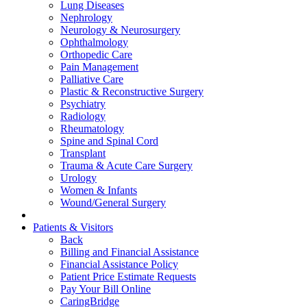
Lung Diseases
Nephrology
Neurology & Neurosurgery
Ophthalmology
Orthopedic Care
Pain Management
Palliative Care
Plastic & Reconstructive Surgery
Psychiatry
Radiology
Rheumatology
Spine and Spinal Cord
Transplant
Trauma & Acute Care Surgery
Urology
Women & Infants
Wound/General Surgery
Patients & Visitors
Back
Billing and Financial Assistance
Financial Assistance Policy
Patient Price Estimate Requests
Pay Your Bill Online
CaringBridge