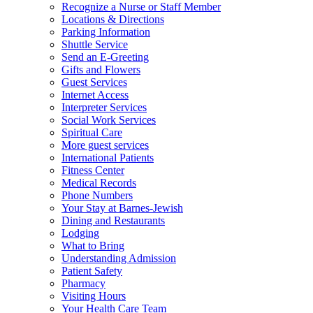
Recognize a Nurse or Staff Member
Locations & Directions
Parking Information
Shuttle Service
Send an E-Greeting
Gifts and Flowers
Guest Services
Internet Access
Interpreter Services
Social Work Services
Spiritual Care
More guest services
International Patients
Fitness Center
Medical Records
Phone Numbers
Your Stay at Barnes-Jewish
Dining and Restaurants
Lodging
What to Bring
Understanding Admission
Patient Safety
Pharmacy
Visiting Hours
Your Health Care Team