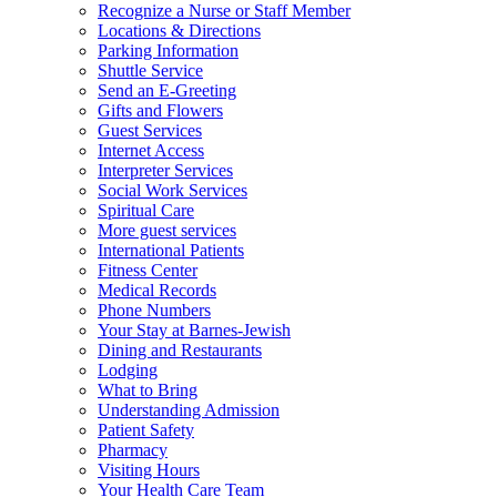
Recognize a Nurse or Staff Member
Locations & Directions
Parking Information
Shuttle Service
Send an E-Greeting
Gifts and Flowers
Guest Services
Internet Access
Interpreter Services
Social Work Services
Spiritual Care
More guest services
International Patients
Fitness Center
Medical Records
Phone Numbers
Your Stay at Barnes-Jewish
Dining and Restaurants
Lodging
What to Bring
Understanding Admission
Patient Safety
Pharmacy
Visiting Hours
Your Health Care Team