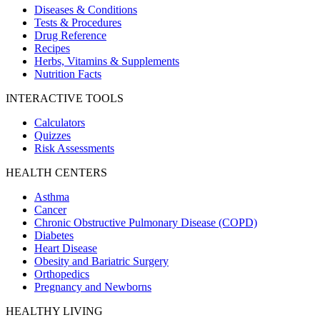
Diseases & Conditions
Tests & Procedures
Drug Reference
Recipes
Herbs, Vitamins & Supplements
Nutrition Facts
INTERACTIVE TOOLS
Calculators
Quizzes
Risk Assessments
HEALTH CENTERS
Asthma
Cancer
Chronic Obstructive Pulmonary Disease (COPD)
Diabetes
Heart Disease
Obesity and Bariatric Surgery
Orthopedics
Pregnancy and Newborns
HEALTHY LIVING