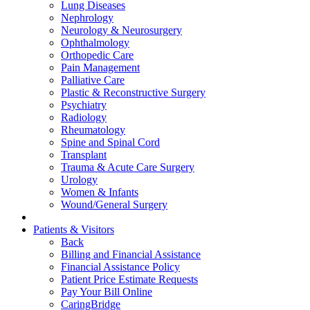
Lung Diseases
Nephrology
Neurology & Neurosurgery
Ophthalmology
Orthopedic Care
Pain Management
Palliative Care
Plastic & Reconstructive Surgery
Psychiatry
Radiology
Rheumatology
Spine and Spinal Cord
Transplant
Trauma & Acute Care Surgery
Urology
Women & Infants
Wound/General Surgery
Patients & Visitors
Back
Billing and Financial Assistance
Financial Assistance Policy
Patient Price Estimate Requests
Pay Your Bill Online
CaringBridge