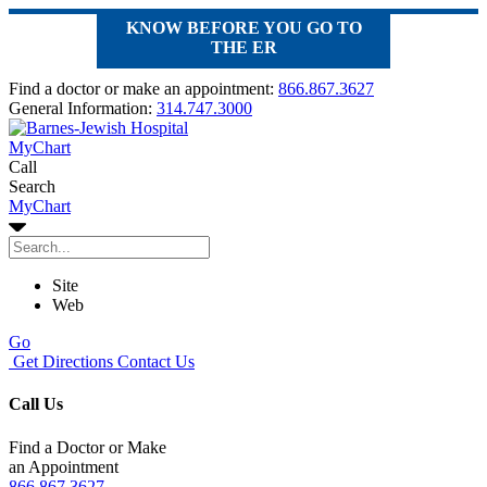
KNOW BEFORE YOU GO TO
THE ER
Find a doctor or make an appointment:
866.867.3627
General Information:
314.747.3000
MyChart
Call
Search
MyChart
Site
Web
Go
Get Directions
Contact Us
Call Us
Find a Doctor or Make
an Appointment
866.867.3627