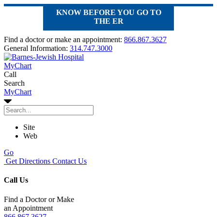
KNOW BEFORE YOU GO TO
THE ER
Find a doctor or make an appointment:
866.867.3627
General Information:
314.747.3000
MyChart
Call
Search
MyChart
Site
Web
Go
Get Directions
Contact Us
Call Us
Find a Doctor or Make
an Appointment
866.867.3627