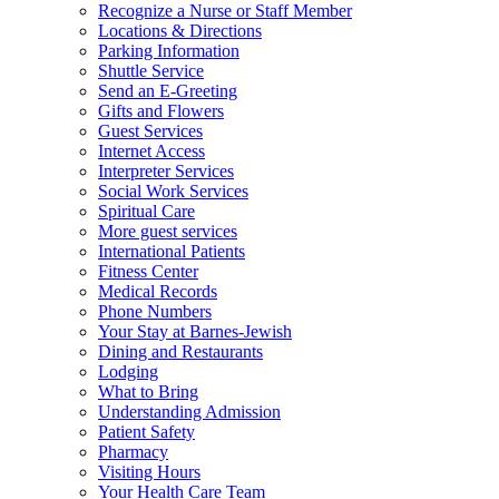
Recognize a Nurse or Staff Member
Locations & Directions
Parking Information
Shuttle Service
Send an E-Greeting
Gifts and Flowers
Guest Services
Internet Access
Interpreter Services
Social Work Services
Spiritual Care
More guest services
International Patients
Fitness Center
Medical Records
Phone Numbers
Your Stay at Barnes-Jewish
Dining and Restaurants
Lodging
What to Bring
Understanding Admission
Patient Safety
Pharmacy
Visiting Hours
Your Health Care Team