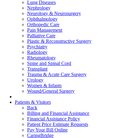
Lung Diseases
Nephrology
Neurology & Neurosurgery
Ophthalmology
Orthopedic Care
Pain Management
Palliative Care
Plastic & Reconstructive Surgery
Psychiatry
Radiology
Rheumatology
Spine and Spinal Cord
Transplant
Trauma & Acute Care Surgery
Urology
Women & Infants
Wound/General Surgery
Patients & Visitors
Back
Billing and Financial Assistance
Financial Assistance Policy
Patient Price Estimate Requests
Pay Your Bill Online
CaringBridge