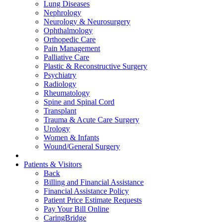
Lung Diseases
Nephrology
Neurology & Neurosurgery
Ophthalmology
Orthopedic Care
Pain Management
Palliative Care
Plastic & Reconstructive Surgery
Psychiatry
Radiology
Rheumatology
Spine and Spinal Cord
Transplant
Trauma & Acute Care Surgery
Urology
Women & Infants
Wound/General Surgery
Patients & Visitors
Back
Billing and Financial Assistance
Financial Assistance Policy
Patient Price Estimate Requests
Pay Your Bill Online
CaringBridge