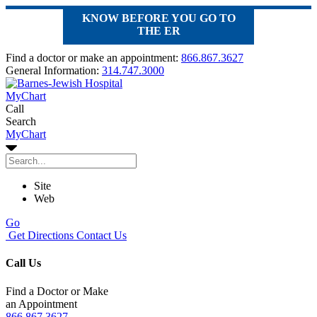
KNOW BEFORE YOU GO TO
THE ER
Find a doctor or make an appointment:
866.867.3627
General Information:
314.747.3000
MyChart
Call
Search
MyChart
Site
Web
Go
Get Directions
Contact Us
Call Us
Find a Doctor or Make
an Appointment
866.867.3627