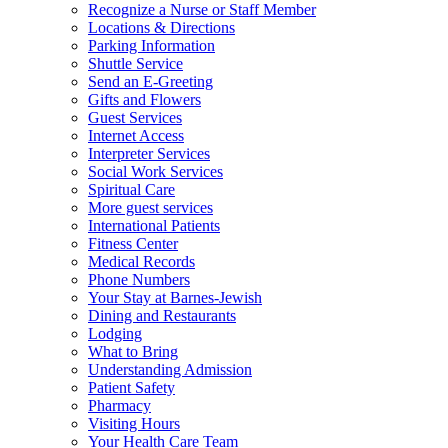
Recognize a Nurse or Staff Member
Locations & Directions
Parking Information
Shuttle Service
Send an E-Greeting
Gifts and Flowers
Guest Services
Internet Access
Interpreter Services
Social Work Services
Spiritual Care
More guest services
International Patients
Fitness Center
Medical Records
Phone Numbers
Your Stay at Barnes-Jewish
Dining and Restaurants
Lodging
What to Bring
Understanding Admission
Patient Safety
Pharmacy
Visiting Hours
Your Health Care Team