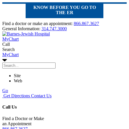
KNOW BEFORE YOU GO TO
THE ER
Find a doctor or make an appointment:
866.867.3627
General Information:
314.747.3000
MyChart
Call
Search
MyChart
Site
Web
Go
Get Directions
Contact Us
Call Us
Find a Doctor or Make
an Appointment
866.867.3627