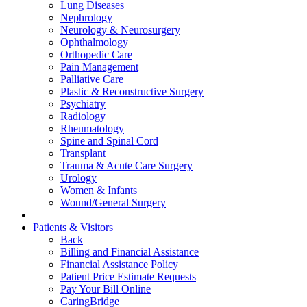
Lung Diseases
Nephrology
Neurology & Neurosurgery
Ophthalmology
Orthopedic Care
Pain Management
Palliative Care
Plastic & Reconstructive Surgery
Psychiatry
Radiology
Rheumatology
Spine and Spinal Cord
Transplant
Trauma & Acute Care Surgery
Urology
Women & Infants
Wound/General Surgery
Patients & Visitors
Back
Billing and Financial Assistance
Financial Assistance Policy
Patient Price Estimate Requests
Pay Your Bill Online
CaringBridge