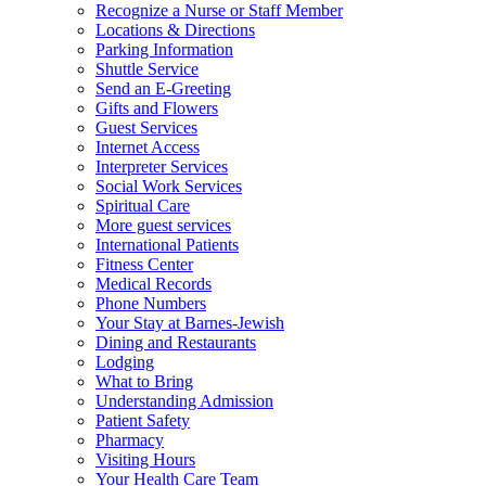
Recognize a Nurse or Staff Member
Locations & Directions
Parking Information
Shuttle Service
Send an E-Greeting
Gifts and Flowers
Guest Services
Internet Access
Interpreter Services
Social Work Services
Spiritual Care
More guest services
International Patients
Fitness Center
Medical Records
Phone Numbers
Your Stay at Barnes-Jewish
Dining and Restaurants
Lodging
What to Bring
Understanding Admission
Patient Safety
Pharmacy
Visiting Hours
Your Health Care Team