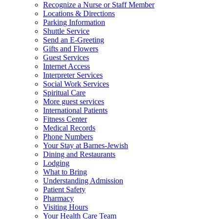
Recognize a Nurse or Staff Member
Locations & Directions
Parking Information
Shuttle Service
Send an E-Greeting
Gifts and Flowers
Guest Services
Internet Access
Interpreter Services
Social Work Services
Spiritual Care
More guest services
International Patients
Fitness Center
Medical Records
Phone Numbers
Your Stay at Barnes-Jewish
Dining and Restaurants
Lodging
What to Bring
Understanding Admission
Patient Safety
Pharmacy
Visiting Hours
Your Health Care Team