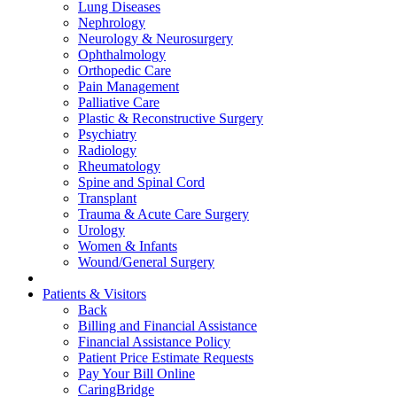
Lung Diseases
Nephrology
Neurology & Neurosurgery
Ophthalmology
Orthopedic Care
Pain Management
Palliative Care
Plastic & Reconstructive Surgery
Psychiatry
Radiology
Rheumatology
Spine and Spinal Cord
Transplant
Trauma & Acute Care Surgery
Urology
Women & Infants
Wound/General Surgery
Patients & Visitors
Back
Billing and Financial Assistance
Financial Assistance Policy
Patient Price Estimate Requests
Pay Your Bill Online
CaringBridge