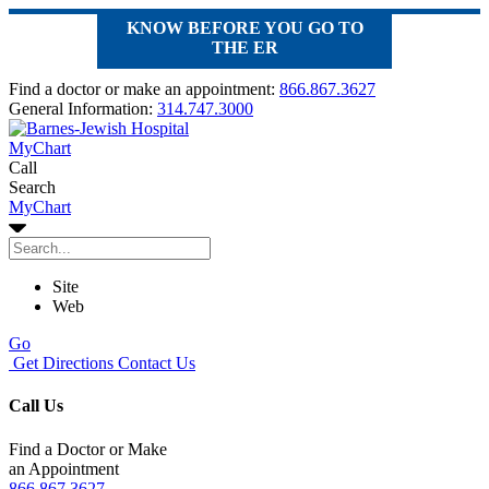
KNOW BEFORE YOU GO TO
THE ER
Find a doctor or make an appointment:
866.867.3627
General Information:
314.747.3000
MyChart
Call
Search
MyChart
Site
Web
Go
Get Directions
Contact Us
Call Us
Find a Doctor or Make
an Appointment
866.867.3627