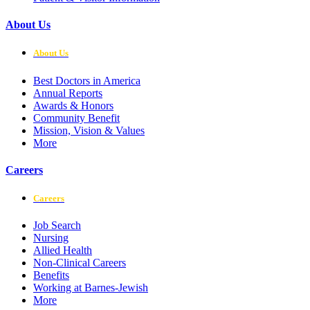
About Us
About Us
Best Doctors in America
Annual Reports
Awards & Honors
Community Benefit
Mission, Vision & Values
More
Careers
Careers
Job Search
Nursing
Allied Health
Non-Clinical Careers
Benefits
Working at Barnes-Jewish
More