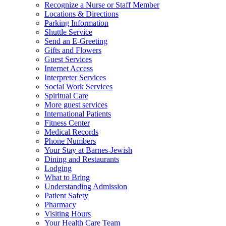
Recognize a Nurse or Staff Member
Locations & Directions
Parking Information
Shuttle Service
Send an E-Greeting
Gifts and Flowers
Guest Services
Internet Access
Interpreter Services
Social Work Services
Spiritual Care
More guest services
International Patients
Fitness Center
Medical Records
Phone Numbers
Your Stay at Barnes-Jewish
Dining and Restaurants
Lodging
What to Bring
Understanding Admission
Patient Safety
Pharmacy
Visiting Hours
Your Health Care Team