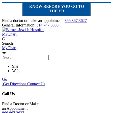
KNOW BEFORE YOU GO TO
THE ER
Find a doctor or make an appointment:
866.867.3627
General Information:
314.747.3000
MyChart
Call
Search
MyChart
Site
Web
Go
Get Directions
Contact Us
Call Us
Find a Doctor or Make
an Appointment
866.867.3627