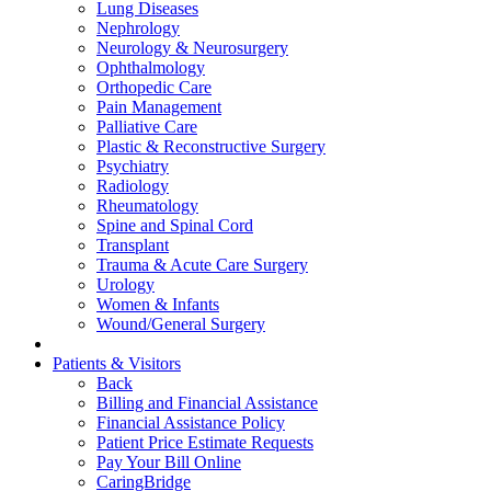
Lung Diseases
Nephrology
Neurology & Neurosurgery
Ophthalmology
Orthopedic Care
Pain Management
Palliative Care
Plastic & Reconstructive Surgery
Psychiatry
Radiology
Rheumatology
Spine and Spinal Cord
Transplant
Trauma & Acute Care Surgery
Urology
Women & Infants
Wound/General Surgery
Patients & Visitors
Back
Billing and Financial Assistance
Financial Assistance Policy
Patient Price Estimate Requests
Pay Your Bill Online
CaringBridge