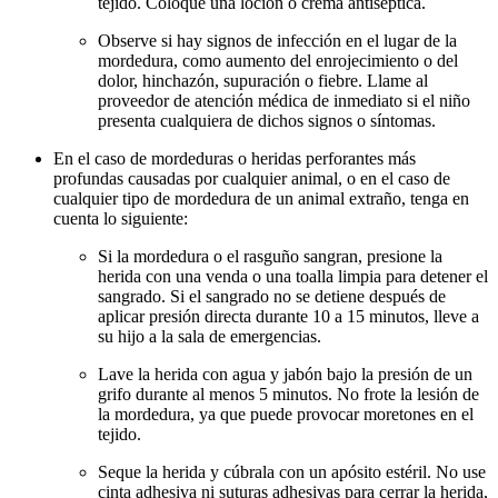
tejido. Coloque una loción o crema antiséptica.
Observe si hay signos de infección en el lugar de la
mordedura, como aumento del enrojecimiento o del
dolor, hinchazón, supuración o fiebre. Llame al
proveedor de atención médica de inmediato si el niño
presenta cualquiera de dichos signos o síntomas.
En el caso de mordeduras o heridas perforantes más
profundas causadas por cualquier animal, o en el caso de
cualquier tipo de mordedura de un animal extraño, tenga en
cuenta lo siguiente:
Si la mordedura o el rasguño sangran, presione la
herida con una venda o una toalla limpia para detener el
sangrado. Si el sangrado no se detiene después de
aplicar presión directa durante 10 a 15 minutos, lleve a
su hijo a la sala de emergencias.
Lave la herida con agua y jabón bajo la presión de un
grifo durante al menos 5 minutos. No frote la lesión de
la mordedura, ya que puede provocar moretones en el
tejido.
Seque la herida y cúbrala con un apósito estéril. No use
cinta adhesiva ni suturas adhesivas para cerrar la herida,