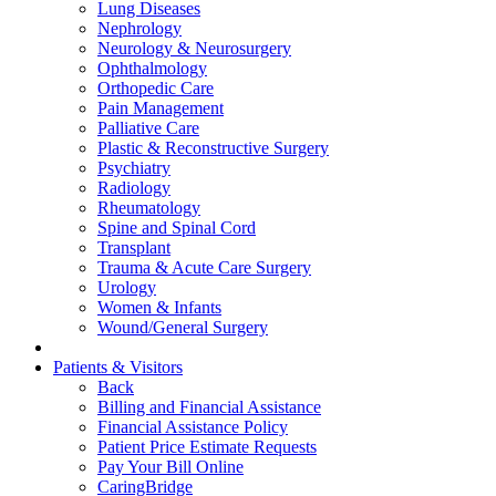
Lung Diseases
Nephrology
Neurology & Neurosurgery
Ophthalmology
Orthopedic Care
Pain Management
Palliative Care
Plastic & Reconstructive Surgery
Psychiatry
Radiology
Rheumatology
Spine and Spinal Cord
Transplant
Trauma & Acute Care Surgery
Urology
Women & Infants
Wound/General Surgery
Patients & Visitors
Back
Billing and Financial Assistance
Financial Assistance Policy
Patient Price Estimate Requests
Pay Your Bill Online
CaringBridge