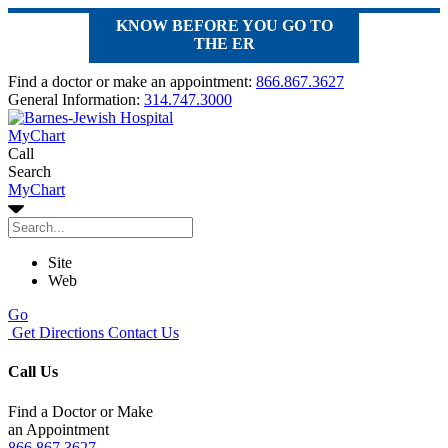
KNOW BEFORE YOU GO TO
THE ER
Find a doctor or make an appointment:
866.867.3627
General Information:
314.747.3000
MyChart
Call
Search
MyChart
Site
Web
Go
Get Directions
Contact Us
Call Us
Find a Doctor or Make
an Appointment
866.867.3627