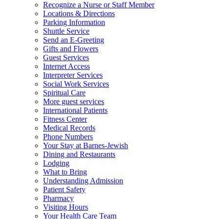
Recognize a Nurse or Staff Member
Locations & Directions
Parking Information
Shuttle Service
Send an E-Greeting
Gifts and Flowers
Guest Services
Internet Access
Interpreter Services
Social Work Services
Spiritual Care
More guest services
International Patients
Fitness Center
Medical Records
Phone Numbers
Your Stay at Barnes-Jewish
Dining and Restaurants
Lodging
What to Bring
Understanding Admission
Patient Safety
Pharmacy
Visiting Hours
Your Health Care Team