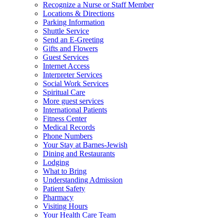
Recognize a Nurse or Staff Member
Locations & Directions
Parking Information
Shuttle Service
Send an E-Greeting
Gifts and Flowers
Guest Services
Internet Access
Interpreter Services
Social Work Services
Spiritual Care
More guest services
International Patients
Fitness Center
Medical Records
Phone Numbers
Your Stay at Barnes-Jewish
Dining and Restaurants
Lodging
What to Bring
Understanding Admission
Patient Safety
Pharmacy
Visiting Hours
Your Health Care Team