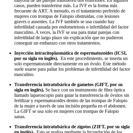
mayoría de las parejas transfieren dos embriones. En algunos
casos, pueden transferirse más. La IVF es la forma más
frecuente de ART. A menudo, es el tratamiento preferido de
mujeres con trompas de Falopio obstruidas, con lesiones
graves o ausentes. La IVF también se usa cuando hay
infertilidad causada por endometriosis o infertilidad del factor
masculino. A veces, la IVF se usa para tratar parejas con
infertilidad de largo plazo sin explicación que no pudieron
conseguir un embarazo con otros tratamientos.
Inyección intracitoplasmática de espermatozoides (ICSI,
por su sigla en inglés).
En este procedimiento, se inserta un
solo espermatozoide directamente en un óvulo. Este método
suele usarse para paliar los problemas de infertilidad del factor
masculino.
Transferencia intratubárica de gametos (GIFT, por su
sigla en inglés).
Se hace con un instrumento de fibra óptica
llamado laparoscopio para guiar la transferencia de óvulos sin
fertilizar y espermatozoides dentro de las trompas de Falopio
de la mujer a través de una incisión pequeña en el abdomen.
La GIFT se usa solo en mujeres con trompas de Falopio
sanas.
Transferencia intratubárica de zigotos (ZIFT, por su sigla
en inglés).
Esto se realiza mediante la fecundación de los