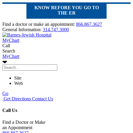
KNOW BEFORE YOU GO TO
THE ER
Find a doctor or make an appointment:
866.867.3627
General Information:
314.747.3000
MyChart
Call
Search
MyChart
Site
Web
Go
Get Directions
Contact Us
Call Us
Find a Doctor or Make
an Appointment
866.867.3627