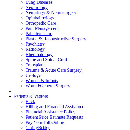
Lung Diseases
Nephrology
Neurology & Neurosurgery
Ophthalmology
Orthopedic Care
Pain Management
Palliative Care
Plastic & Reconstructive Surgery
Psychiatry
Radiology
Rheumatology
Spine and Spinal Cord
Transplant
Trauma & Acute Care Surgery
Urology
Women & Infants
Wound/General Surgery
Patients & Visitors
Back
Billing and Financial Assistance
Financial Assistance Policy
Patient Price Estimate Requests
Pay Your Bill Online
CaringBridge