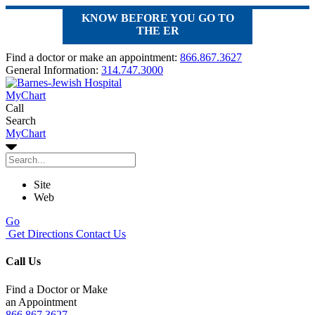
KNOW BEFORE YOU GO TO
THE ER
Find a doctor or make an appointment:
866.867.3627
General Information:
314.747.3000
MyChart
Call
Search
MyChart
Site
Web
Go
Get Directions
Contact Us
Call Us
Find a Doctor or Make
an Appointment
866.867.3627