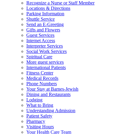
Recognize a Nurse or Staff Member
Locations & Directions
Parking Information
Shuttle Service
Send an E-Greeting
Gifts and Flowers
Guest Services
Internet Access
Interpreter Services
Social Work Services
Spiritual Care
More guest services
International Patients
Fitness Center
Medical Records
Phone Numbers
Your Stay at Barnes-Jewish
Dining and Restaurants
Lodging
What to Bring
Understanding Admission
Patient Safety
Pharmacy
Visiting Hours
Your Health Care Team