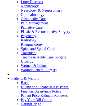
Lung Diseases
Nephrology
Neurology & Neurosurgery
Ophthalmology
Orthopedic Care
Pain Management
Palliative Care
Plastic & Reconstructive Surgery
Psychiatry
Radiology
Rheumatology
Spine and Spinal Cord
Transplant
Trauma & Acute Care Surgery
Urology
Women & Infants
Wound/General Surgery
Patients & Visitors
Back
Billing and Financial Assistance
Financial Assistance Policy
Patient Price Estimate Requests
Pay Your Bill Online
CaringBridge