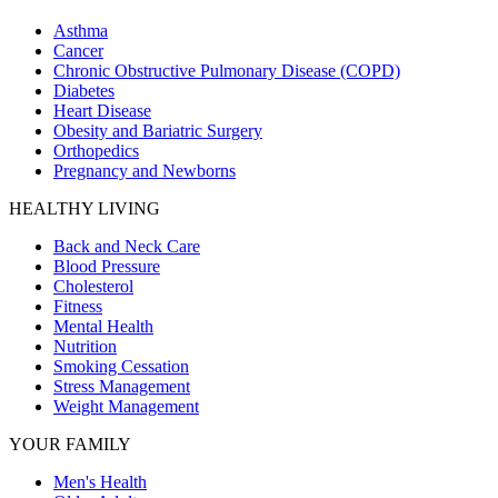
Asthma
Cancer
Chronic Obstructive Pulmonary Disease (COPD)
Diabetes
Heart Disease
Obesity and Bariatric Surgery
Orthopedics
Pregnancy and Newborns
HEALTHY LIVING
Back and Neck Care
Blood Pressure
Cholesterol
Fitness
Mental Health
Nutrition
Smoking Cessation
Stress Management
Weight Management
YOUR FAMILY
Men's Health