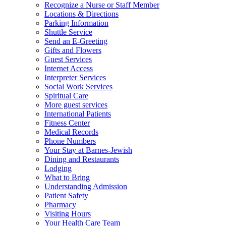
Recognize a Nurse or Staff Member
Locations & Directions
Parking Information
Shuttle Service
Send an E-Greeting
Gifts and Flowers
Guest Services
Internet Access
Interpreter Services
Social Work Services
Spiritual Care
More guest services
International Patients
Fitness Center
Medical Records
Phone Numbers
Your Stay at Barnes-Jewish
Dining and Restaurants
Lodging
What to Bring
Understanding Admission
Patient Safety
Pharmacy
Visiting Hours
Your Health Care Team