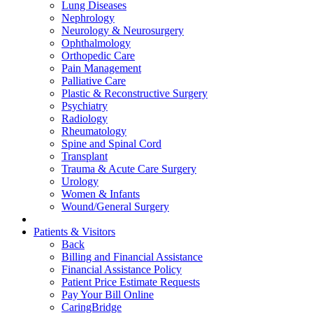
Lung Diseases
Nephrology
Neurology & Neurosurgery
Ophthalmology
Orthopedic Care
Pain Management
Palliative Care
Plastic & Reconstructive Surgery
Psychiatry
Radiology
Rheumatology
Spine and Spinal Cord
Transplant
Trauma & Acute Care Surgery
Urology
Women & Infants
Wound/General Surgery
Patients & Visitors
Back
Billing and Financial Assistance
Financial Assistance Policy
Patient Price Estimate Requests
Pay Your Bill Online
CaringBridge