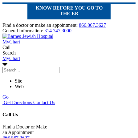
KNOW BEFORE YOU GO TO
THE ER
Find a doctor or make an appointment:
866.867.3627
General Information:
314.747.3000
MyChart
Call
Search
MyChart
Site
Web
Go
Get Directions
Contact Us
Call Us
Find a Doctor or Make
an Appointment
866.867.3627