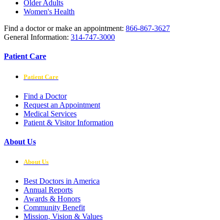
Older Adults
Women's Health
Find a doctor or make an appointment:
866-867-3627
General Information:
314-747-3000
Patient Care
Patient Care
Find a Doctor
Request an Appointment
Medical Services
Patient & Visitor Information
About Us
About Us
Best Doctors in America
Annual Reports
Awards & Honors
Community Benefit
Mission, Vision & Values